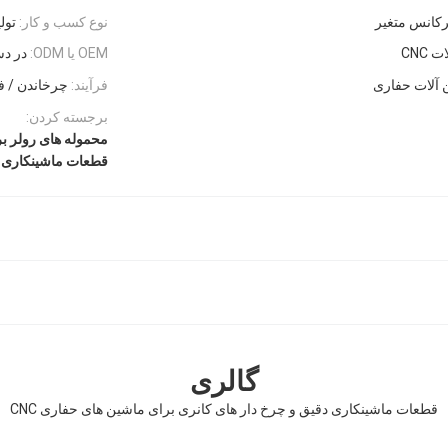
رکانس متغیر
نوع کسب و کار:
تول
 CNC
OEM یا ODM:
در د
فرآیند:
چرخاندن / ف
برجسته کردن:
محموله های رولر برا
قطعات ماشینکاری د
گالری
قطعات ماشینکاری دقیق و چرخ دار های کانری برای ماشین های حفاری CNC