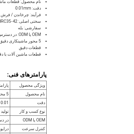
نام محصول: قطعات ماشی
دقت: 0.01mm
فرآیند: چرخاندن / فرش 
سختی اصلی: HRC35-42
سفارشی: بله
OEM یا ODM: در دسترس است
5 محور ماشینکاری دقیق
قطعات دقیق
قطعات ماشین آلات با دقت
پارامترهای فنی:
ویژگی محصول
پارام
نام محصول
5 محور ماشینکاری دقیق، قطعات ماشینکاری با دقت بالا، قطعات ماشینکاری با دقت بالا
دقت
0.01 میلی متر
نوع کسب و کار
تولید 
OEM یا ODM
در د
کنترل سرعت
درایو