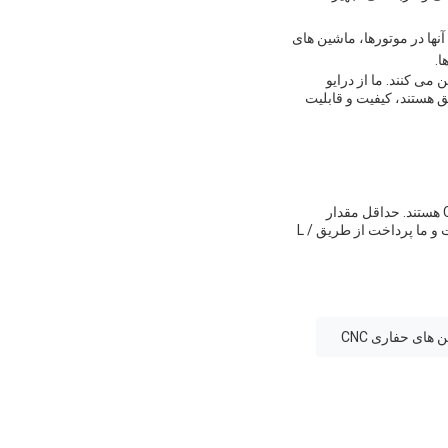
ها در موتورها، ماشین های
ا.
نان را تضمین می کنند. ما از درایو
 هستند، کیفیت و قابلیت
قطعات ماشین آلات با دقت بالا ما در چین ساخته شده اند و دارای گواهینامه های ISO9001 ، IATF16949 و CE هستند. حداقل مقدار
سفارش 500 قطعه است و جزئیات بسته بندی شامل کیسه PE و کارتن است.زمان تحویل ما 15-20 روز است و ما پرداخت از طریق L /
های حفاری CNC