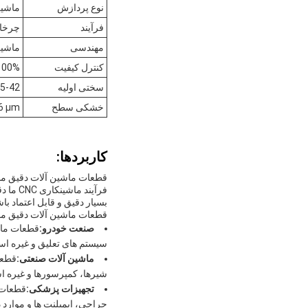
نوع پردازش
ماشین 
فرآیند
چرخان
مهندسی
ماشین آلات 
کنترل کیفیت
100% بازرس
سختی اولیه
5-42
خشکی سطح
.6 μm
کاربردها:
قطعات ماشین آلات دقیق ما 
بسیار دقیق و قابل اعتماد باش
قطعات ماشین آلات دقیق ما 
صنعت خودرو:
قطعات ماشی
سیستم های تعلیق و غیره است
ماشین آلات صنعتی:
قطعا
شیرها، کمپرسورها و غیره ا
تجهیزات پزشکی:
قطعات م
جراحی، ایمپلنت ها و موارد 