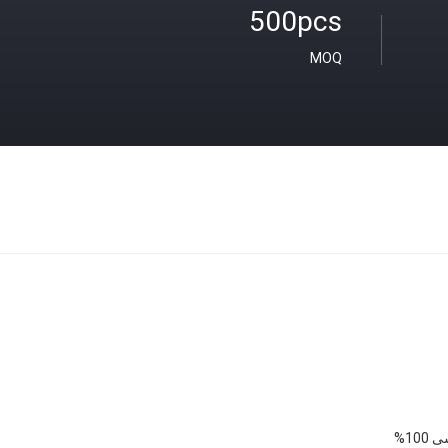
500pcs
MOQ
100%