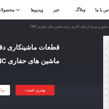
وبلاگ
س با ما
خبر
ویدیوها
محصولا
قیق و چرخ دار های کانری برای ماشین های حفاری CNC
قطعات ماشینکاری دقی
ماشین های حفاری CNC
بهترین قیمت
برا