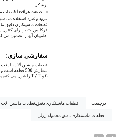
پزشکی.
صنعت هوافضا:
قطعات ماش
فرود و غیره استفاده می شون
فرکانس متغیر برای کنترل س
اطمینان آنها را تضمین می کنن
سفارشی سازی:
C و T / T را قبول می کنیمما ظرفیت عرضه 10 هزار تا در ماه داریم
برچسب:
قطعات ماشینکاری دقیق,قطعات ماشین آلات با د
قطعات ماشینکاری دقیق محموله رولر