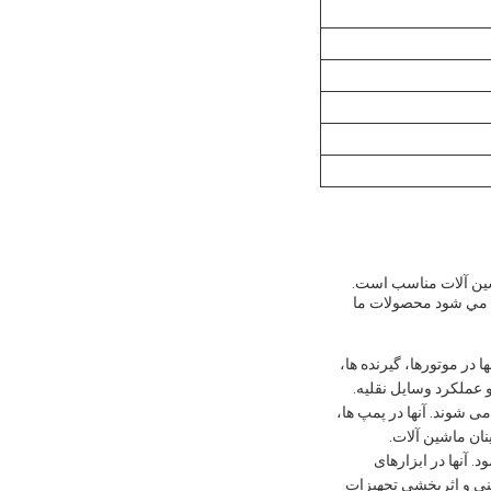
شین آلات مناسب است.
ند،و خشکی سطحی Ra 0.4 تا 1.6 ميكرومتر، باعث مي شود محصولات ما
در موتورها، گیرنده ها،
 عملکرد وسایل نقلیه.
 شوند. آنها در پمپ ها،
ان ماشین آلات.
آنها در ابزارهای
منی و اثربخشی تجهیزات