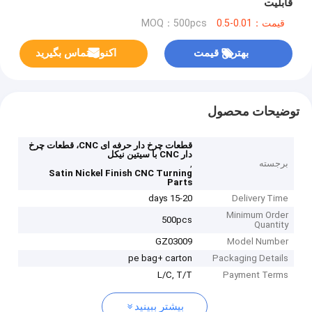
قابلیت
قیمت：0.01-0.5
MOQ：500pcs
بهترین قیمت
اکنون تماس بگیرید
توضیحات محصول
قطعات چرخ دار حرفه ای CNC، قطعات چرخ
دار CNC با سیتین نیکل
برجسته
,
Satin Nickel Finish CNC Turning
Parts
15-20 days
Delivery Time
Minimum Order
500pcs
Quantity
GZ03009
Model Number
pe bag+ carton
Packaging Details
L/C, T/T
Payment Terms
بیشتر ببینید