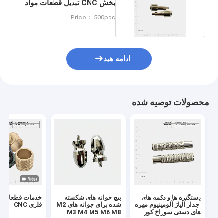
بخش CNC تبدیل قطعات مواد
مس قابلیت
Price： 500pcs
ادامه هید
محصولات توصیه شده
دستگیره ها و دکمه های
پیچ جوانه های شکسته
خدمات قطعات 
آجدار آلیاژ آلومینیوم مهره
شده برای جوانه های M2
فلزی CNC
های دستی سوراخ کور
M3 M4 M5 M6 M8