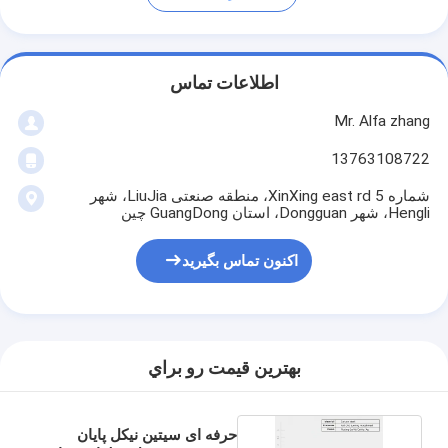
اطلاعات تماس
Mr. Alfa zhang
13763108722
شماره 5 XinXing east rd، منطقه صنعتی LiuJia، شهر
Hengli، شهر Dongguan، استان GuangDong چین
اکنون تماس بگیرید
بهترين قيمت رو براي
حرفه ای سیتین نیکل پایان