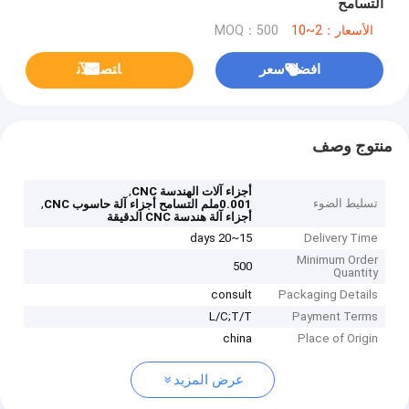
التسامح
الأسعار：2~10
MOQ：500
افضل سعر
ﺎﺘﺼﻟ ﺍﻶﻧ
منتوج وصف
,
أجزاء آلات الهندسة CNC
تسليط الضوء
,
0.001ملم التسامح أجزاء آلة حاسوب CNC
أجزاء آلة هندسة CNC الدقيقة
15~20 days
Delivery Time
Minimum Order
500
Quantity
consult
Packaging Details
L/C;T/T
Payment Terms
china
Place of Origin
عرض المزيد