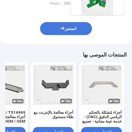
0.001mm التسامح
Price： 500
استمر
المنتجات الموصى بها
أجزاء مُشكلة بالتحكم
أجزاء معالجة بالإنترنت مع
01 / TS16949
الرقمي الدقيق (CNC) -
طلاء مسحوق
خدمة عينة مجانية - تصنيع
ODM / OEM
قوالب مخصصة
افضل سعر
افضل سعر
افضل سع