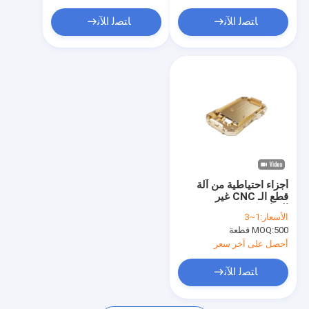
ﺎﺘﺼﻟ ﺍﻶﻧ
ﺎﺘﺼﻟ ﺍﻶﻧ
أجزاء احتياطية من آلة
قطع الـ CNC غير
القياسية
الأسعار:
1~3
500 قطعة
MOQ:
أحصل على آخر سعر
ﺎﺘﺼﻟ ﺍﻶﻧ