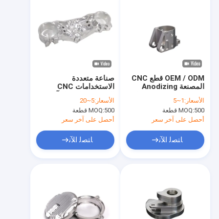
OEM / ODM قطع CNC
صناعة متعددة
المصنعة Anodizing
الاستخدامات CNC
CNC Machining عملية
الهندسة قطع غيار آلة
الأسعار:
1~5
الأسعار:
5~20
التصنيع
السيارات قطع غيار
500 قطعة
MOQ:
500 قطعة
MOQ:
مخصصة
أحصل على آخر سعر
أحصل على آخر سعر
ﺎﺘﺼﻟ ﺍﻶﻧ
ﺎﺘﺼﻟ ﺍﻶﻧ
المنزل
المنتجات
فيديوهات