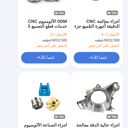
حولنا
جولة في المصنع
أجزاء معالجة CNC
ODM الألومنيوم CNC
الدقيقة أجهزة التلميع جزء
خدمات قطع التصنيع 5
مراقبة الجودة
ميكانيكي CNC
محور المعالجة السطحية
الأسعار:
1~5
الأسعار:
1-5
النيودية
500 قطعة
MOQ:
500 قطعة
MOQ:
أخبار
أحصل على آخر سعر
أحصل على آخر سعر
مدونة
ﺎﺘﺼﻟ ﺍﻶﻧ
ﺎﺘﺼﻟ ﺍﻶﻧ
اطلب اقتباس
قطع غيار الآلات الدقيقة
قطع غيار الآلات باستخدام الحاسب الآلي
أجزاء تحول CNC
أجزاء عالية الدقة معالجة
أجزاء الصناعة الألومنيوم