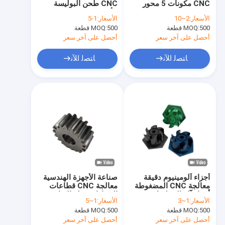
CNC مكونات 5 محور
CNC طحن البوليسة
أغطية الآلات الحاسوبية
سطح طبقة مسحوق
الأجزاء الميكانيكية CNC
الأسعار:
2~10
الأسعار:
1-5
المخصصة
500 قطعة
MOQ:
500 قطعة
أجهزة الحرارة المصنعة بالجهاز الآلي
MOQ:
أحصل على آخر سعر
أحصل على آخر سعر
اللوحة الأمامية من الألومنيوم
ﺎﺘﺼﻟ ﺍﻶﻧ
ﺎﺘﺼﻟ ﺍﻶﻧ
الألومنيوم يموت الصب الإسكان
غسالة الحرارة من الألومنيوم
بالوعة الحرارة الألومنيوم النتوء
Skived Fin بالوعة الحرارة
حوض حرارة الصفيحة الباردة
أجزاء آلومينيوم دقيقة
صناعة الأجهزة الهندسية
نوابض مصنوعة حسب الطلب
معالجة CNC المضغوطة
معالجة CNC قطاعات
أجزاء آلة التسلسل CNC
السيارات قطع الغيار
الأسعار:
1~3
الأسعار:
1~5
المعالجة حسب الطلب
500 قطعة
MOQ:
500 قطعة
MOQ:
قطع معدنية
أحصل على آخر سعر
أحصل على آخر سعر