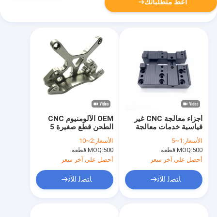
أعط متطلباتك
أجزاء معالجة CNC غير
OEM الألومنيوم CNC
قياسية خدمات معالجة
الطحن قطع صغيرة 5
CNC مخصصة
محور CNC المعدات
الأسعار:
1~5
الأسعار:
2~10
الطيران
500 قطعة
MOQ:
500 قطعة
MOQ:
أحصل على آخر سعر
أحصل على آخر سعر
ﺎﺘﺼﻟ ﺍﻶﻧ
ﺎﺘﺼﻟ ﺍﻶﻧ